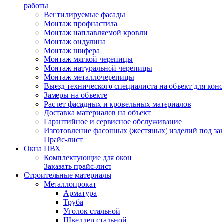
работы
Вентилируемые фасады
Монтаж профнастила
Монтаж наплавляемой кровли
Монтаж ондулина
Монтаж шифера
Монтаж мягкой черепицы
Монтаж натуральной черепицы
Монтаж металлочерепицы
Выезд технического специалиста на объект для кон
Замеры на объекте
Расчет фасадных и кровельных материалов
Доставка материалов на объект
Гарантийное и сервисное обслуживание
Изготовление фасонных (жестяных) изделий под зак
Прайс-лист
Окна ПВХ
Комплектующие для окон
Заказать прайс-лист
Строительные материалы
Металлопрокат
Арматура
Труба
Уголок стальной
Швеллер стальной