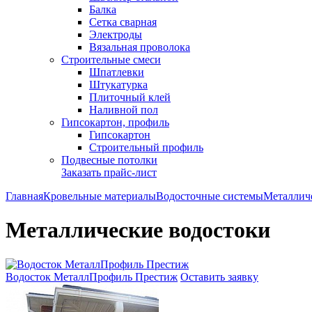
Балка
Сетка сварная
Электроды
Вязальная проволока
Строительные смеси
Шпатлевки
Штукатурка
Плиточный клей
Наливной пол
Гипсокартон, профиль
Гипсокартон
Строительный профиль
Подвесные потолки
Заказать прайс-лист
Главная
Кровельные материалы
Водосточные системы
Металлич
Металлические водостоки
Водосток МеталлПрофиль Престиж
Оставить заявку