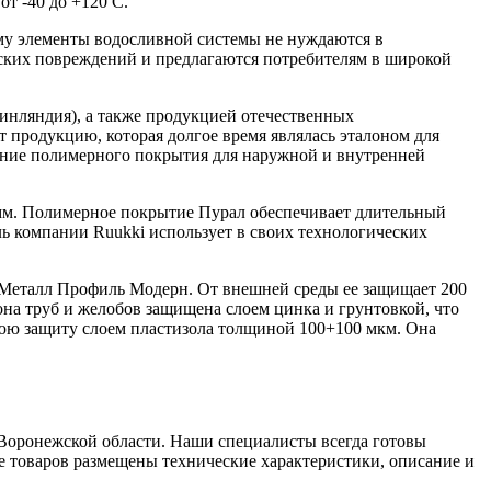
т -40 до +120 С.
ому элементы водосливной системы не нуждаются в
ских повреждений и предлагаются потребителям в широкой
инляндия), а также продукцией отечественных
 продукцию, которая долгое время являлась эталоном для
ание полимерного покрытия для наружной и внутренней
 мм. Полимерное покрытие Пурал обеспечивает длительный
ль компании Ruukki использует в своих технологических
 Металл Профиль Модерн. От внешней среды ее защищает 200
она труб и желобов защищена слоем цинка и грунтовкой, что
нюю защиту слоем пластизола толщиной 100+100 мкм. Она
Воронежской области. Наши специалисты всегда готовы
ге товаров размещены технические характеристики, описание и