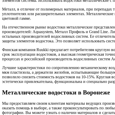
элементов системы. Использовать водостоки металлические с 
Металл, в отличие от полимерных материалов, при перепадах 
уплотнителях или расширительных элементах. Металлические 
цветовой гамме.
На отечественном рынке водостоки металлические представлен
производителей: Aquasystem, Металл Профиль и Grand Line. Л
остальных производителей водосливных систем. Ее отличител
защиты элементов водостока. Это позволяет использовать сист
Финская компания Ruukki предлагает потребителям круглую в
срок эксплуатации водостоков, а высокая геометрическая точн
процессах и российский производитель водосливных систем Aq
Лучшие характеристики по сопротивлению механическому возд
мкм пластизола, а держатели желобов, испытывающие большую 
позволило снизить стоимость водостоков на 10-15%. Круглая
эстетически привлекательна, функциональна и специально раз
Металлические водостоки в Воронеже
Мы предоставляем своим клиентам материалы ведущих произво
оказать помощь в выборе, а также проконсультировать по любы
фотографии. Вы можете узнать о наличии материалов и сделать