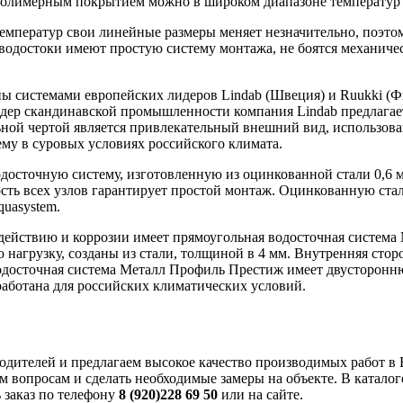
полимерным покрытием можно в широком диапазоне температур о
температур свои линейные размеры меняет незначительно, поэт
водостоки имеют простую систему монтажа, не боятся механиче
ы системами европейских лидеров Lindab (Швеция) и Ruukki (Ф
идер скандинавской промышленности компания Lindab предлагает
ьной чертой является привлекательный внешний вид, использов
ему в суровых условиях российского климата.
одосточную систему, изготовленную из оцинкованной стали 0,6
ость всех узлов гарантирует простой монтаж. Оцинкованную ста
uasystem.
ействию и коррозии имеет прямоугольная водосточная система
нагрузку, созданы из стали, толщиной в 4 мм. Внутренняя стор
 водосточная система Металл Профиль Престиж имеет двусторон
работана для российских климатических условий.
дителей и предлагаем высокое качество производимых работ в 
м вопросам и сделать необходимые замеры на объекте. В катало
 заказ по телефону
8 (920)228 69 50
или на сайте.