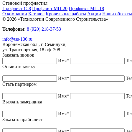
Стеновой профнастил
Профлист С-8
Профлист МП-20
Профлист МП-18
О компании
Каталог
Кровельные работы
Акции
Наши объекты
© 2026 «Технологии Современного Строительства»
Телефоны:
8 (920) 218-37-53
info@tss-136.ru
Воронежская обл., г. Семилуки,
ул. Транспортная, 18 оф. 208
Заказать звонок
Имя
*
Те
Оставить заявку
Имя
*
Те
Стать партнером
Имя
*
Те
Вызвать замерщика
Имя
*
Те
Заказать прайс-лист
Имя
*
Те