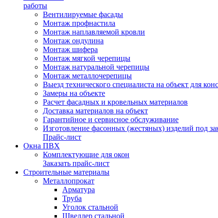
работы
Вентилируемые фасады
Монтаж профнастила
Монтаж наплавляемой кровли
Монтаж ондулина
Монтаж шифера
Монтаж мягкой черепицы
Монтаж натуральной черепицы
Монтаж металлочерепицы
Выезд технического специалиста на объект для кон
Замеры на объекте
Расчет фасадных и кровельных материалов
Доставка материалов на объект
Гарантийное и сервисное обслуживание
Изготовление фасонных (жестяных) изделий под зак
Прайс-лист
Окна ПВХ
Комплектующие для окон
Заказать прайс-лист
Строительные материалы
Металлопрокат
Арматура
Труба
Уголок стальной
Швеллер стальной